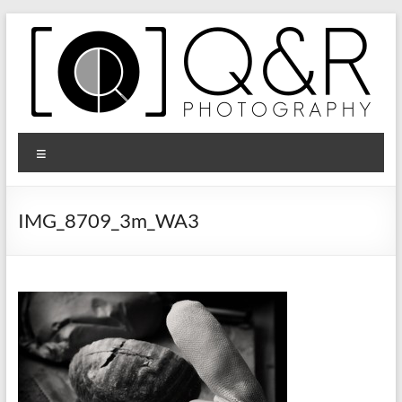
Zum
Inhalt
springen
Q&R
Menü
Photography
IMG_8709_3m_WA3