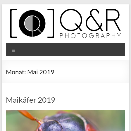
Zum
Inhalt
springen
Q&R
Menü
Photography
Monat:
Mai 2019
Maikäfer 2019