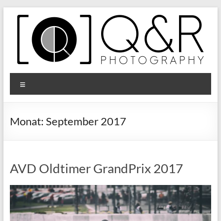
Zum
Inhalt
springen
Q&R
Menü
Photography
Monat:
September 2017
AVD Oldtimer GrandPrix 2017