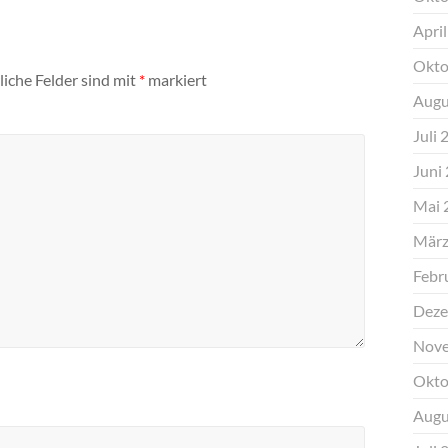
Apri
Okto
liche Felder sind mit
*
markiert
Augu
Juli 
Juni
Mai 
März
Febr
Deze
Nove
Okto
Augu