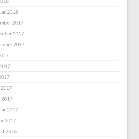
2018
uar 2018
mber 2017
mber 2017
ember 2017
2017
 2017
2017
l 2017
 2017
uar 2017
ar 2017
st 2016