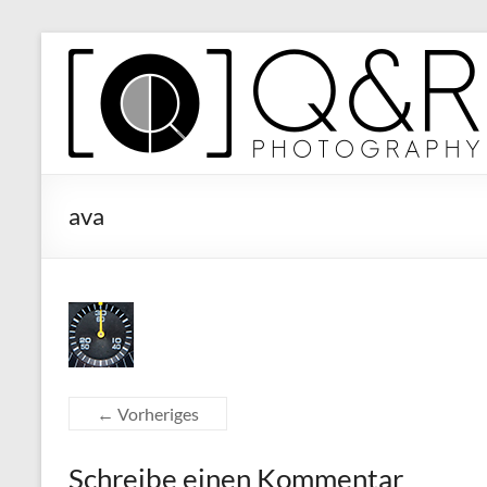
Zum
Inhalt
Q&R
springen
Photography
ava
← Vorheriges
Schreibe einen Kommentar