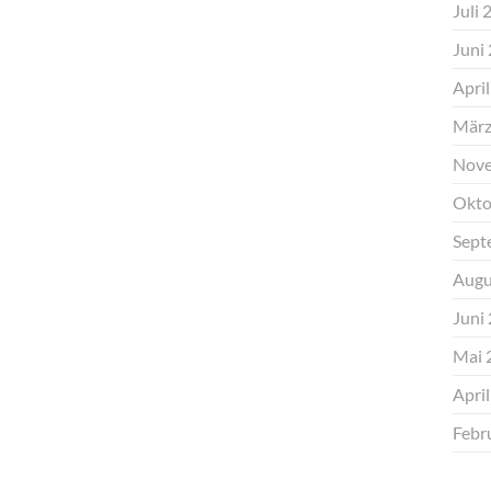
Juli 
Juni
Apri
März
Nove
Okto
Sept
Augu
Juni
Mai 
Apri
Febr