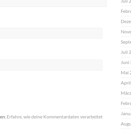
Juli 
Febr
Deze
Nove
Sept
Juli 
Juni
Mai 
Apri
März
Febr
Janu
ren.
Erfahre, wie deine Kommentardaten verarbeitet
Augu