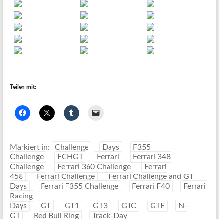
Teilen mit:
Markiert in:
Challenge
Days
F355
Challenge
FCHGT
Ferrari
Ferrari 348
Challenge
Ferrari 360 Challenge
Ferrari
458
Ferrari Challenge
Ferrari Challenge and GT
Days
Ferrari F355 Challenge
Ferrari F40
Ferrari
Racing
Days
GT
GT1
GT3
GTC
GTE
N-
GT
Red Bull Ring
Track-Day