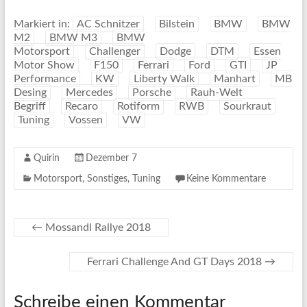
Markiert in:
AC Schnitzer
Bilstein
BMW
BMW
M2
BMW M3
BMW
Motorsport
Challenger
Dodge
DTM
Essen
Motor Show
F150
Ferrari
Ford
GTI
JP
Performance
KW
Liberty Walk
Manhart
MB
Desing
Mercedes
Porsche
Rauh-Welt
Begriff
Recaro
Rotiform
RWB
Sourkraut
Tuning
Vossen
VW
Quirin
Dezember 7
Motorsport
,
Sonstiges
,
Tuning
Keine Kommentare
←
Mossandl Rallye 2018
Ferrari Challenge And GT Days 2018
→
Schreibe einen Kommentar