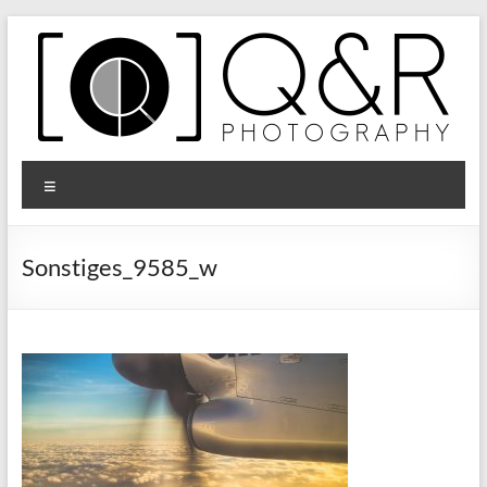
Zum
Inhalt
springen
Q&R
Menü
Photography
Sonstiges_9585_w