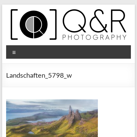
Zum
Inhalt
springen
Q&R
Menü
Photography
Landschaften_5798_w