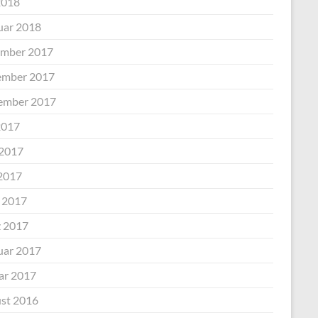
2018
uar 2018
mber 2017
mber 2017
ember 2017
2017
 2017
2017
l 2017
 2017
uar 2017
ar 2017
st 2016