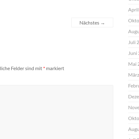
Apri
Okto
Nächstes →
Augu
Juli 
Juni
Mai 
liche Felder sind mit
*
markiert
März
Febr
Deze
Nove
Okto
Augu