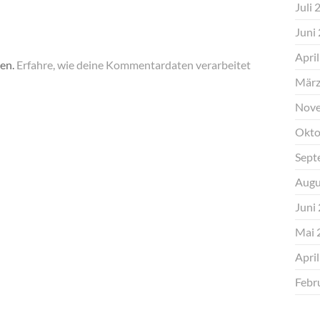
Juli 
Juni
Apri
ren.
Erfahre, wie deine Kommentardaten verarbeitet
März
Nove
Okto
Sept
Augu
Juni
Mai 
Apri
Febr