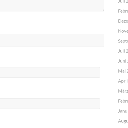
Juli 
Febr
Deze
Nove
Sept
Juli 
Juni
Mai 
Apri
März
Febr
Janu
Augu