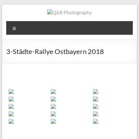
Zum
Inhalt
springen
Q&R
Menü
Photography
3-Städte-Rallye Ostbayern 2018