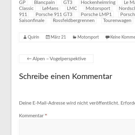
GP
Blancpain
GT3
Hockenheimring
Le M
Classic
LeMans
LMC
Motorsport
Nordsch
911
Porsche 911 GT3
Porsche LMP1
Porsc
Saisonfinale
Rossfeldbergrennen
Tourenwagen
Quirin
März 21
Motorsport
Keine Komme
←
Alpen – Vogelperspektive
Schreibe einen Kommentar
Deine E-Mail-Adresse wird nicht veröffentlicht.
Erford
Kommentar
*