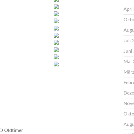
Apri
Okto
Augu
Juli
Juni
Mai 
März
Febr
Deze
Nove
Okto
Augu
D Oldtimer