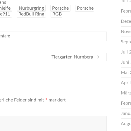
Juli
ans
leife
Nürburgring
Porsche
Porsche
Febr
he911
RedBull Ring
RGB
Deze
Nove
ntare
Sept
Juli
Tiergarten Nürnberg
→
Juni
Mai 
Apri
März
erliche Felder sind mit
*
markiert
Febr
Janu
Augu