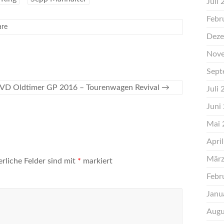
Juli
Febr
are
Deze
Nove
Sept
VD Oldtimer GP 2016 – Tourenwagen Revival
→
Juli
Juni
Mai 
Apri
März
erliche Felder sind mit
*
markiert
Febr
Janu
Augu