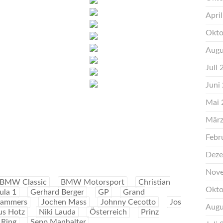
Apri
Okto
Augu
Juli
Juni
Mai 
März
Febr
Deze
Nove
BMW Classic
BMW Motorsport
Christian
Okto
ula 1
Gerhard Berger
GP
Grand
Lammers
Jochen Mass
Johnny Cecotto
Jos
Augu
us Hotz
Niki Lauda
Österreich
Prinz
 Ring
Sepp Manhalter