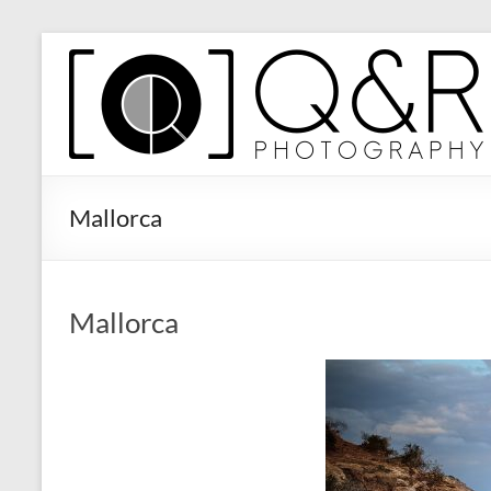
Zum
Inhalt
Q&R
springen
Photography
Mallorca
Mallorca