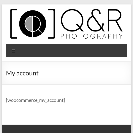
Zum
Inhalt
springen
Q&R
Menü
Photography
My account
[woocommerce_my_account]