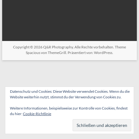
Copyright © 2026
Q&R Photography
. Alle Rechte vorbehalten. Theme
Spacious
von ThemeGrill. Präsentiert von:
WordPress
.
Datenschutz und Cookies: Diese Website verwendet Cookies. Wenn du die
Website weiterhin nutzt, stimmst du der Verwendung von Cookies zu.
Weitere Informationen, beispielsweise zur Kontrolle von Cookies, findest
du hier:
Cookie-Richtlinie